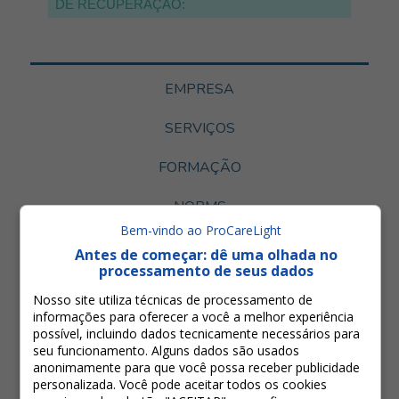
DE RECUPERAÇÃO:
Se você esqueceu sua senha ou não
recebeu seu e-mail de verificação,
preencha o formulário e siga as
EMPRESA
instruções.
SERVIÇOS
FORMAÇÃO
NORMS
Aceito a política de privacidade
Bem-vindo ao ProCareLight
PRODUCTS
Antes de começar: dê uma olhada no
Pergunta de segurança:
4 -
= 2
processamento de seus dados
Aceito a política de privacidade
LASER ULTRA-RÁPIDO
Nosso site utiliza técnicas de processamento de
informações para oferecer a você a melhor experiência
Pergunta de segurança:
4 -
= 2
possível, incluindo dados tecnicamente necessários para
seu funcionamento. Alguns dados são usados
Ajuda:
anonimamente para que você possa receber publicidade
Membro de:
personalizada. Você pode aceitar todos os cookies