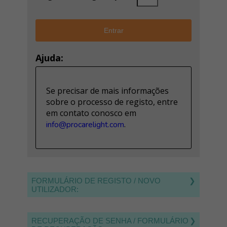
Ajuda:
Se precisar de mais informações
sobre o processo de registo, entre
em contato conosco em
.
info@procarelight.com
FORMULÁRIO DE REGISTO / NOVO
UTILIZADOR:
Para se tornar um utilizador, preencha o
RECUPERAÇÃO DE SENHA / FORMULÁRIO
formulário de registo.